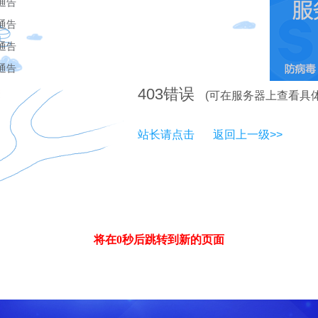
403
错误
(可在服务器上查看具
站长请点击
返回上一级>>